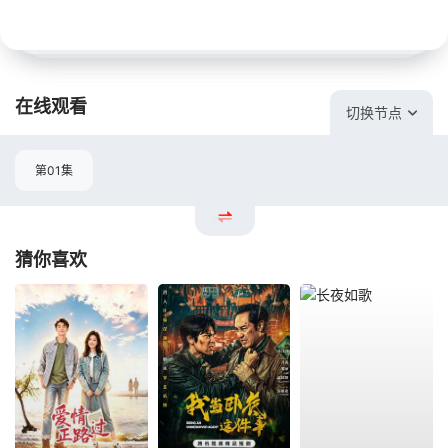
在线观看
切换节点
第01集
猜你喜欢