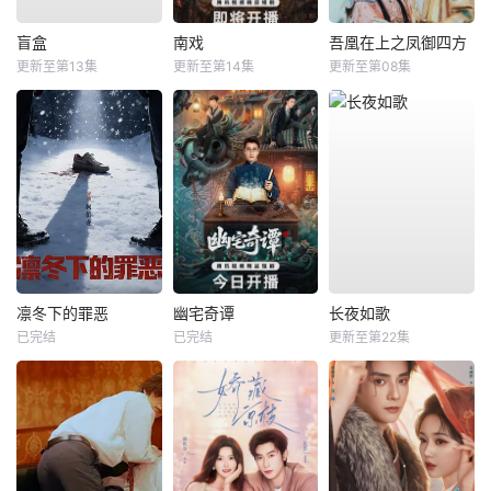
盲盒
南戏
吾凰在上之凤御四方
更新至第13集
更新至第14集
更新至第08集
凛冬下的罪恶
幽宅奇谭
长夜如歌
已完结
已完结
更新至第22集