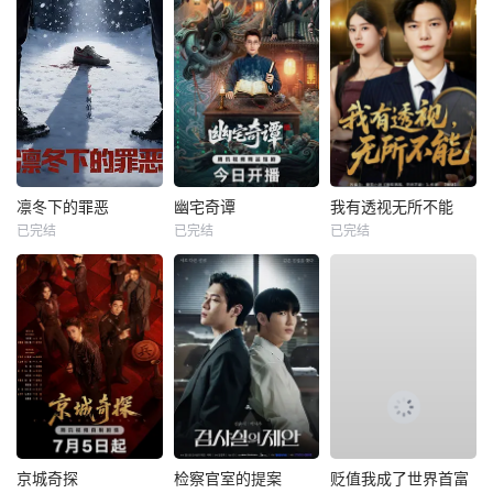
凛冬下的罪恶
幽宅奇谭
我有透视无所不能
已完结
已完结
已完结
京城奇探
检察官室的提案
贬值我成了世界首富