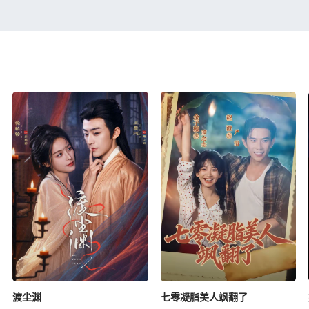
渡尘渊
七零凝脂美人飒翻了