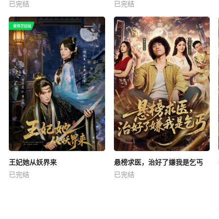
已完结
已完结
王妃她从妖界来
悬榜求医，治好了嫌我是乞丐
已完结
已完结