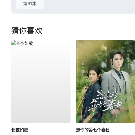
第61集
猜你喜欢
长夜如歌
想你的第七个春日