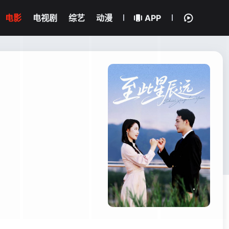
电影
电视剧
综艺
动漫
APP