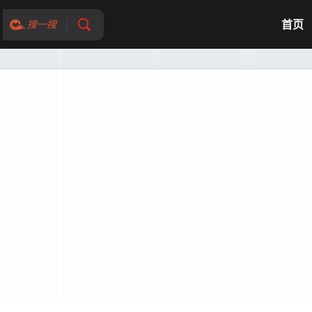
首页
搜一搜