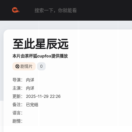
至此星辰远
本片由茶杯狐cupfox提供播放
剧情片
0
导演：
内详
主演：
内详
更新：
2025-11-29 22:26
备注：
已完结
语言：
剧情：