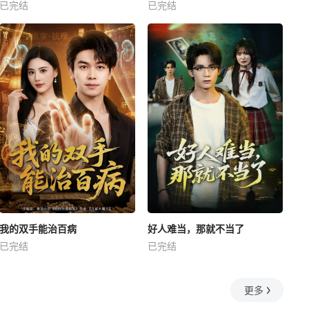
已完结
已完结
我的双手能治百病
好人难当，那就不当了
已完结
已完结
更多