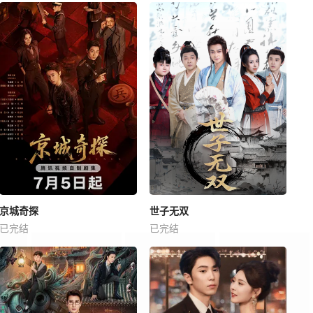
京城奇探
世子无双
已完结
已完结