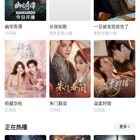
幽宅奇谭
长夜如歌
一旦被发现就完了
已完结
更新至第22集
更新至第01集
娇藏京枝
朱门春闺
温柔狩猎
已完结
已完结
已完结
正在热播
更多