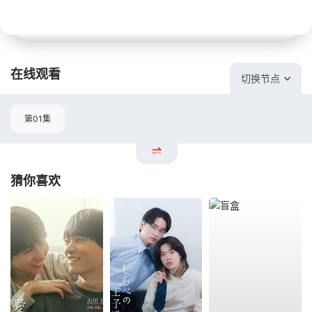
在线观看
切换节点
第01集
猜你喜欢