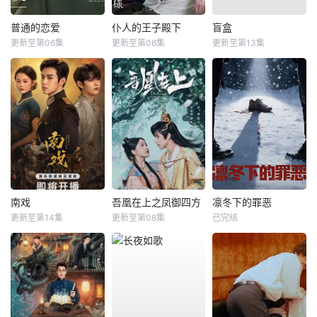
普通的恋爱
仆人的王子殿下
盲盒
更新至第06集
更新至第06集
更新至第13集
南戏
吾凰在上之凤御四方
凛冬下的罪恶
更新至第14集
更新至第08集
已完结