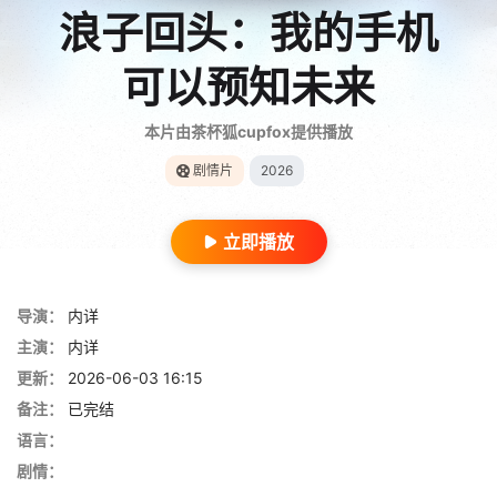
浪子回头：我的手机
可以预知未来
本片由茶杯狐cupfox提供播放
剧情片
2026
立即播放
导演：
内详
主演：
内详
更新：
2026-06-03 16:15
备注：
已完结
语言：
剧情：