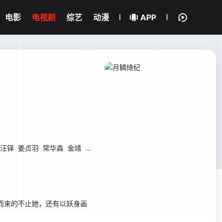
电影
电视剧
综艺
动漫
APP
汪铎
姜贞羽
常华森
金靖
陈若轩
孙晨竣
而来的不止她，还有以妖身画