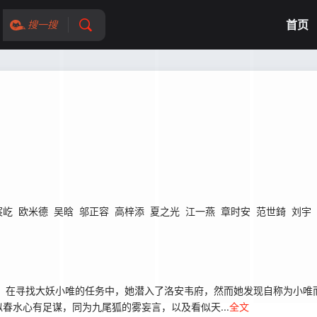
首页
搜一搜
宸屹
欧米德
吴晗
邬正容
高梓添
夏之光
江一燕
章时安
范世錡
刘宇
。在寻找大妖小唯的任务中，她潜入了洛安韦府，然而她发现自称为小唯
春水心有足谋，同为九尾狐的雾妄言，以及看似天...
全文