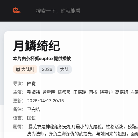
月鳞绮纪
本片由茶杯狐cupfox提供播放
大陆剧
2026
大陆
导演：
陆觉
主演：
鞠婧祎
曾舜晞
陈都灵
田嘉瑞
闫桉
饶嘉迪
高嘉妍
左
更新：
2026-04-17 20:15
备注：
已完结
语言：
国语
剧情：
露芜衣是神秘组织无相月最小的九尾狐，性格活泼，狡黠
皮为法师，身负血海深仇的武拾光，与她同来的姐姐，面似