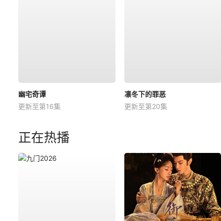
幽宅奇谭
凛冬下的罪恶
更新至第16集
更新至第20集
正在热播