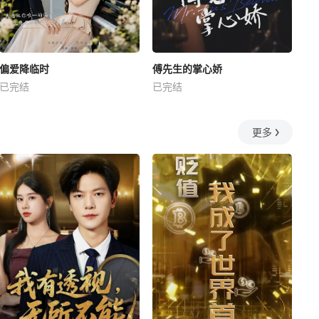
偏爱降临时
傅先生的掌心娇
已完结
已完结
更多