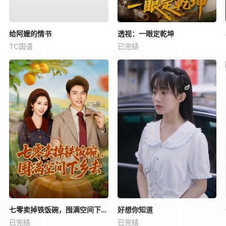
给阿嬷的情书
透视：一眼定乾坤
TC国语
已完结
七零卖掉铁饭碗，囤满空间下乡去
好想你知道
已完结
已完结