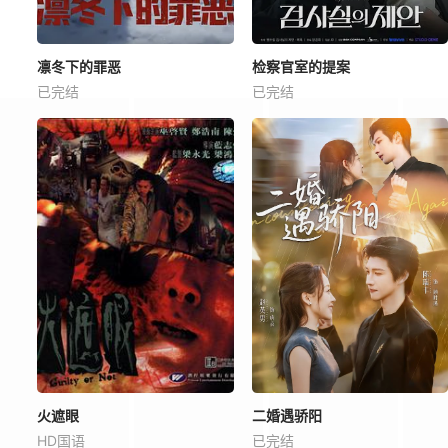
凛冬下的罪恶
检察官室的提案
已完结
已完结
火遮眼
二婚遇骄阳
HD国语
已完结