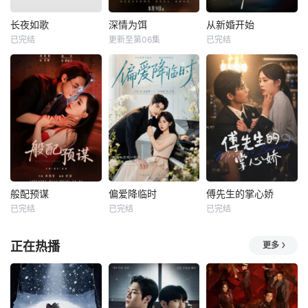
长夜如歌
深情为饵
从新婚开始
已完结
更新至第06集
已完结
般配预谋
偏爱降临时
傅先生的掌心娇
已完结
已完结
已完结
正在热播
更多