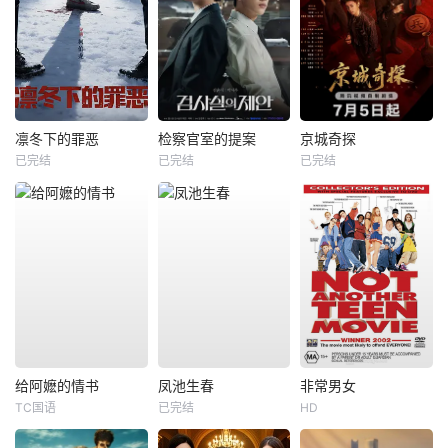
凛冬下的罪恶
检察官室的提案
京城奇探
已完结
已完结
已完结
给阿嬷的情书
凤池生春
非常男女
TC国语
已完结
HD