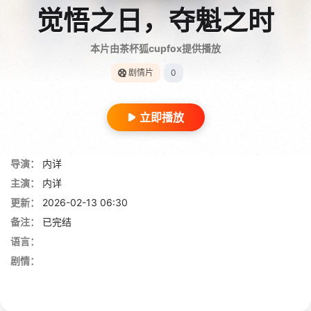
觉悟之日，夺魁之时
本片由茶杯狐cupfox提供播放
剧情片
0
立即播放
导演：
内详
主演：
内详
更新：
2026-02-13 06:30
备注：
已完结
语言：
剧情：