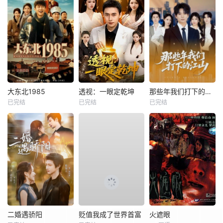
大东北1985
透视：一眼定乾坤
那些年我们打下的江山
已完结
已完结
已完结
二婚遇骄阳
贬值我成了世界首富
火遮眼