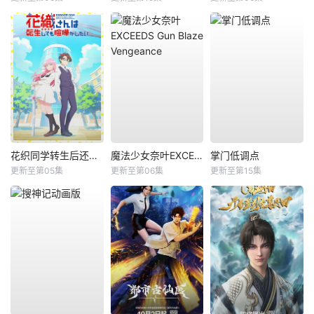
花织同学转生后还是想干架
魔法少女奈叶EXCEEDS Gun Blaze Vengeance
掌门低调点
更新至第05集
更新至第06集
更新至第15集