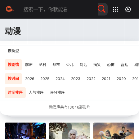
留言求片
动漫
按类型
按剧情
解密
乡村
都市
少儿
对话
搞笑
恐怖
宫廷
剧
按时间
2026
2025
2024
2023
2022
2021
2020
201
时间排序
人气排序
评分排序
动漫库共有
13046
部影片