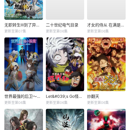
无职转生Ⅲ到了异世界就拿出真本事
二十世纪电气目录
才女的侍从 在满是高岭之花的贵族学校暗中照顾（毫无生活自理能力的）学院第一大小姐
更新至第07集
更新至第06集
更新至第06集
世界最强的后卫～迷宫国的新人探索者～
Let&#039;s Go怪奇组
炒翻天
更新至第06集
更新至第06集
更新至第06集