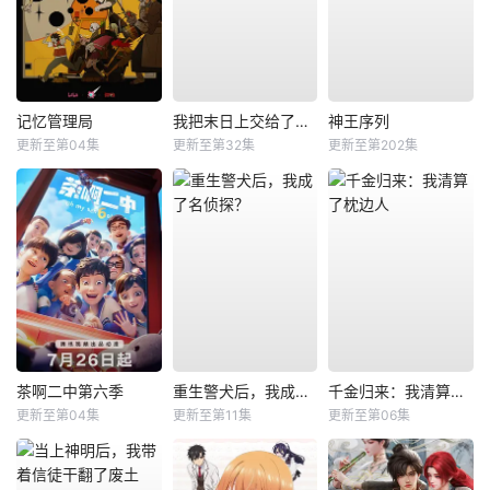
记忆管理局
我把末日上交给了国家
神王序列
更新至第04集
更新至第32集
更新至第202集
茶啊二中第六季
重生警犬后，我成了名侦探？
千金归来：我清算了枕边人
更新至第04集
更新至第11集
更新至第06集