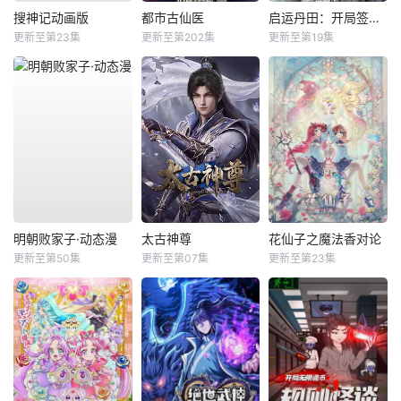
搜神记动画版
都市古仙医
启运丹田：开局签到至尊丹田
更新至第23集
更新至第202集
更新至第19集
明朝败家子·动态漫
太古神尊
花仙子之魔法香对论
更新至第50集
更新至第07集
更新至第23集