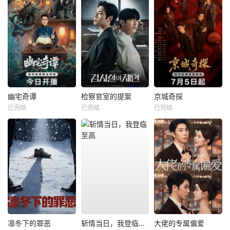
幽宅奇谭
检察官室的提案
京城奇探
已完结
已完结
已完结
凛冬下的罪恶
斩情当日，我登临至高
大佬的专属偏爱