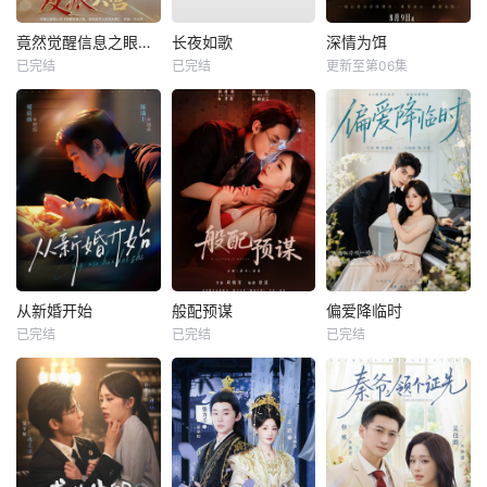
竟然觉醒信息之眼，我转身进入反派大营
长夜如歌
深情为饵
已完结
已完结
更新至第06集
从新婚开始
般配预谋
偏爱降临时
已完结
已完结
已完结