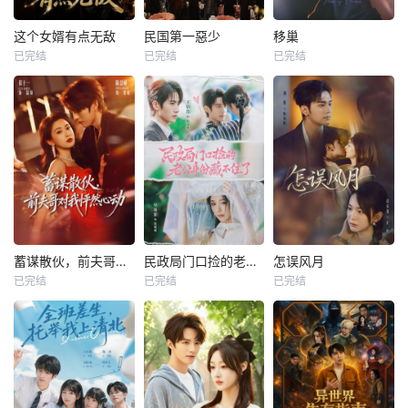
这个女婿有点无敌
民国第一惡少
移巢
已完结
已完结
已完结
蓄谋散伙，前夫哥对我怦然心动
民政局门口捡的老公身份藏不住了
怎误风月
已完结
已完结
已完结