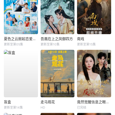
夏色之云掀起恋爱与风暴
吾凰在上之凤御四方
南戏
更新至第05集
更新至第10集
更新至第15集
盲盒
走马观花
竟然觉醒信息之眼，我转身进入反派大营
更新至第14集
HD
已完结