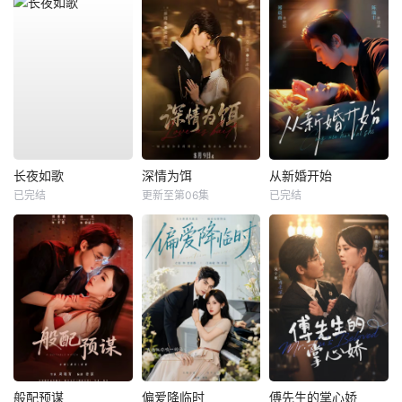
长夜如歌
深情为饵
从新婚开始
已完结
更新至第06集
已完结
般配预谋
偏爱降临时
傅先生的掌心娇