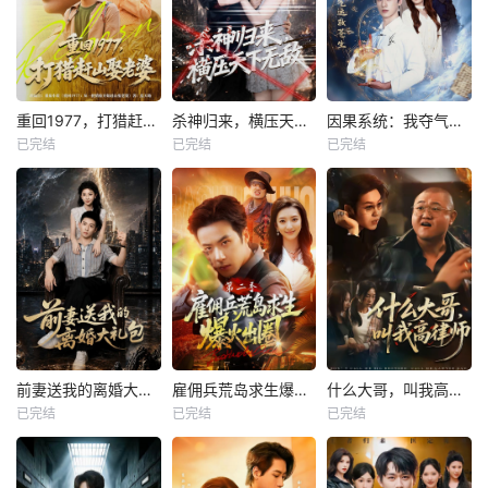
重回1977，打猎赶山娶老婆
杀神归来，横压天下无敌
因果系统：我夺气运救苍生
已完结
已完结
已完结
前妻送我的离婚大礼包
雇佣兵荒岛求生爆火出圈第二季
什么大哥，叫我高律师
已完结
已完结
已完结