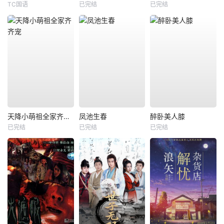
TC国语
已完结
已完结
天降小萌祖全家齐齐宠
凤池生春
醉卧美人膝
已完结
已完结
已完结