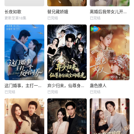
长夜如歌
替兄藏娇娥
离婚后我带女儿开启新人生
更新至第18集
已完结
已完结
这门婚事，主打一个反向饲养
弃少归来，仙尊身份被全网曝光
蛊色撩人
已完结
已完结
已完结