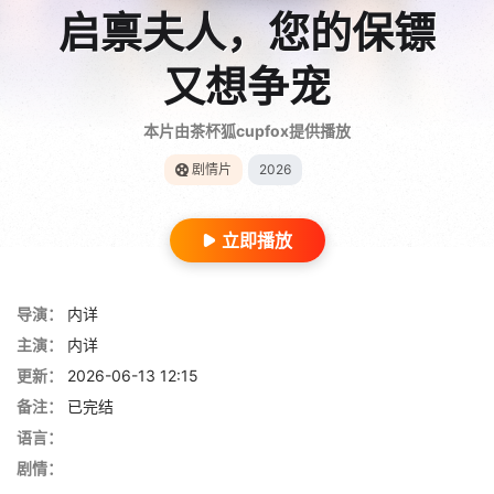
启禀夫人，您的保镖
又想争宠
本片由茶杯狐cupfox提供播放
剧情片
2026
立即播放
导演：
内详
主演：
内详
更新：
2026-06-13 12:15
备注：
已完结
语言：
剧情：