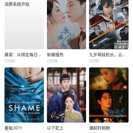
暴富：从绑定每日消费系统开始
新婚慢热
九岁萌娃机长，云端逆行
已完结
已完结
已完结
羞耻2011
以下犯上
潮起时相拥