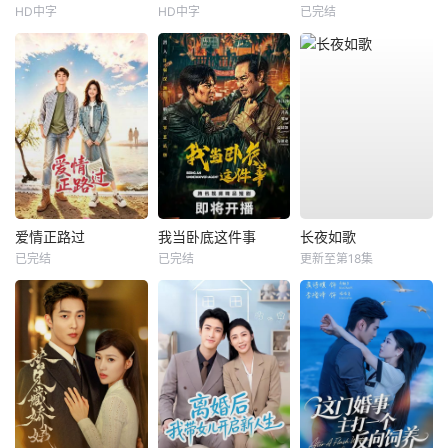
HD中字
HD中字
已完结
爱情正路过
我当卧底这件事
长夜如歌
已完结
已完结
更新至第18集