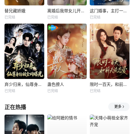
替兄藏娇娥
离婚后我带女儿开启新人生
这门婚事，主打一个反向饲养
已完结
已完结
已完结
弃少归来，仙尊身份被全网曝光
蛊色撩人
限时一百天，和前夫谈恋爱
已完结
已完结
已完结
正在热播
更多