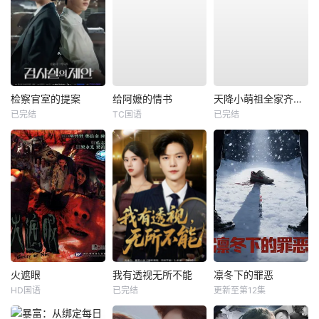
检察官室的提案
给阿嬷的情书
天降小萌祖全家齐齐宠
已完结
TC国语
已完结
火遮眼
我有透视无所不能
凛冬下的罪恶
HD国语
已完结
更新至第12集