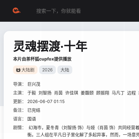
灵魂摆渡·十年
本片由茶杯狐cupfox提供播放
大陆剧
2026
大陆
导演：
巨兴茂
主演：
于毅
刘智扬
肖茵
许佳琪
姜馥颐
顾振翔
马凡丁
边程
更新：
2026-06-07 01:15
备注：
已完结
语言：
国语
剧情：
幻海市，夏冬青（刘智扬 饰）与娅（肖茵 饰）共同经营着
衡。三人组在平凡日子里化解了多起异事，然而，一场意外打