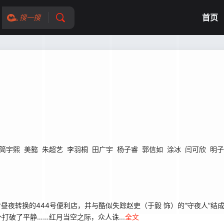
首页
搜一搜
简宇熙
美懿
朱超艺
李羽桐
田广宇
杨子睿
郭信如
涂冰
闫可欣
明子
昼夜转换的444号便利店，并与酷似失踪赵吏（于毅 饰）的“守夜人”结
破了平静……红月当空之际，众人诛...
全文