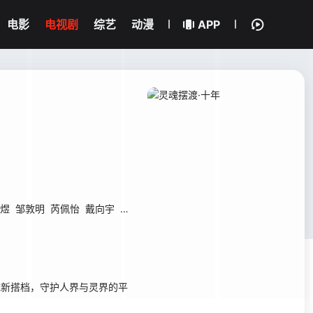
电影
电视剧
综艺
动漫
APP
煜
邹敦明
芮佩怡
戴向宇
王艺禅
韩潇珧
贝勒
杨志刚
孙雪宁
陈冠
成新搭档，守护人界与灵界的平