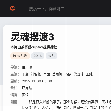
灵魂摆渡3
本片由茶杯狐cupfox提供播放
大陆剧
2016
大陆
导演：
巨兴茂
主演：
于毅
刘智扬
肖茵
岳丽娜
杨昆
倪虹洁
王纯
更新：
2025-11-30 05:08
备注：
已完结
语言：
国语
剧情：
那是很久以前的事了。那个时候，还没有冥界，天柱连
叫做“昆仑”。人类，是神创造的，世间一切，都是神的子民