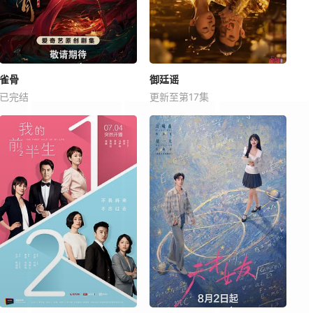
雀骨
御廷谣
已完结
更新至第17集