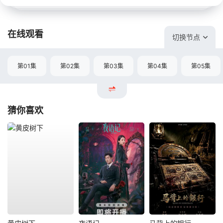
在线观看
切换节点
第01集
第02集
第03集
第04集
第05集
猜你喜欢