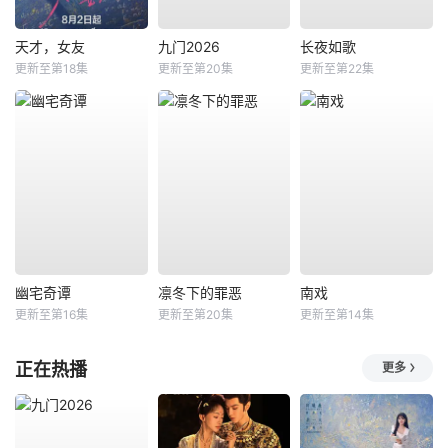
天才，女友
九门2026
长夜如歌
更新至第18集
更新至第20集
更新至第22集
幽宅奇谭
凛冬下的罪恶
南戏
更新至第16集
更新至第20集
更新至第14集
正在热播
更多