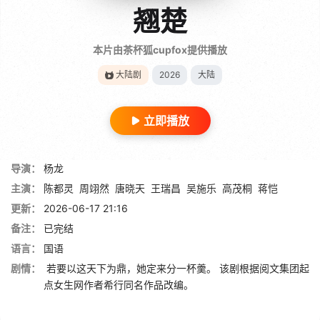
翘楚
本片由茶杯狐cupfox提供播放
大陆剧
2026
大陆
立即播放
导演：
杨龙
主演：
陈都灵
周翊然
唐晓天
王瑞昌
吴施乐
高茂桐
蒋恺
更新：
2026-06-17 21:16
备注：
已完结
语言：
国语
剧情：
若要以这天下为鼎，她定来分一杯羹。 该剧根据阅文集团起
点女生网作者希行同名作品改编。