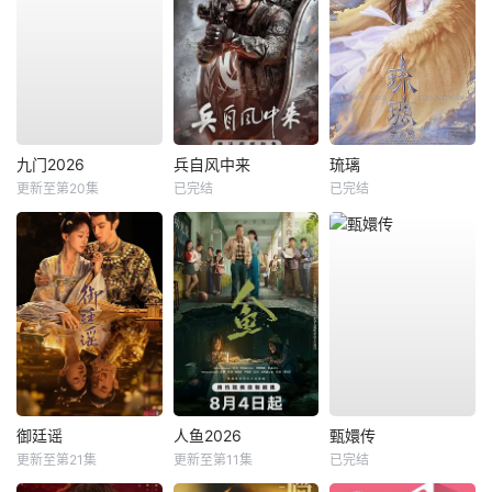
九门2026
兵自风中来
琉璃
更新至第20集
已完结
已完结
御廷谣
人鱼2026
甄嬛传
更新至第21集
更新至第11集
已完结