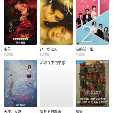
雀骨
这一秒过火
我的前半生
已完结
已完结
已完结
天才，女友
凛冬下的罪恶
悬案