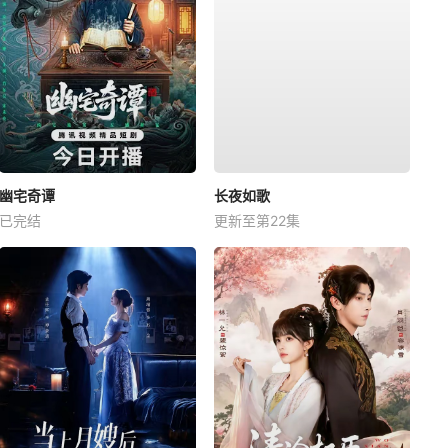
幽宅奇谭
长夜如歌
已完结
更新至第22集