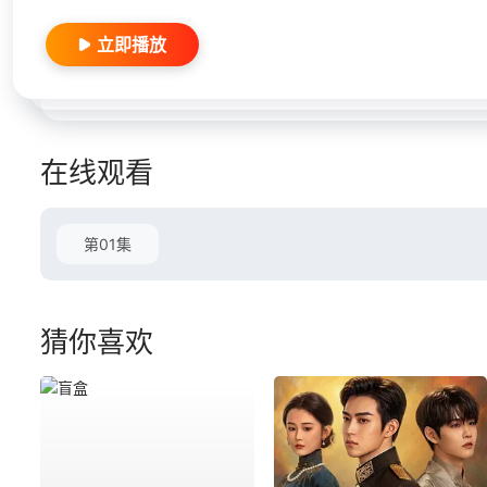
立即播放
在线观看
第01集
猜你喜欢