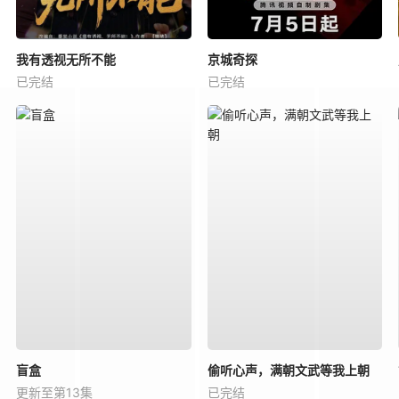
我有透视无所不能
京城奇探
已完结
已完结
盲盒
偷听心声，满朝文武等我上朝
更新至第13集
已完结