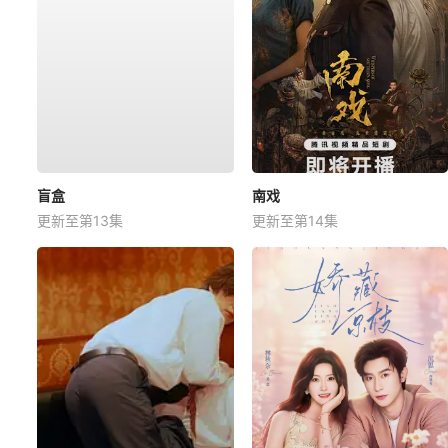
盲盒
南戏
更新至第13集
更新至第14集