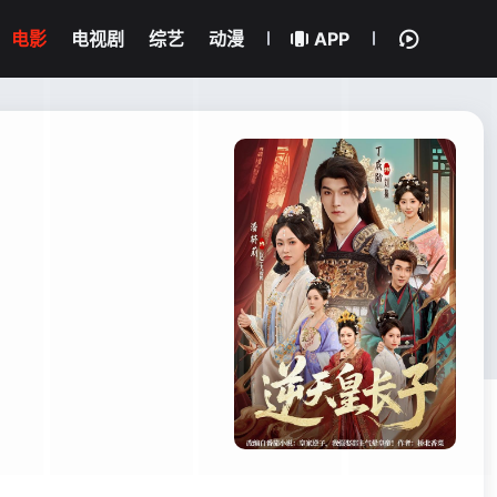
电影
电视剧
综艺
动漫
APP