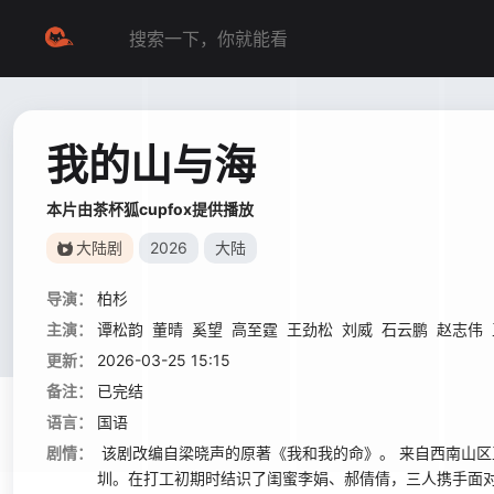
我的山与海
本片由茶杯狐cupfox提供播放
大陆剧
2026
大陆
导演：
柏杉
主演：
谭松韵
董晴
奚望
高至霆
王劲松
刘威
石云鹏
赵志伟
更新：
2026-03-25 15:15
备注：
已完结
语言：
国语
剧情：
该剧改编自梁晓声的原著《我和我的命》。 来自西南山区玉
圳。在打工初期时结识了闺蜜李娟、郝倩倩，三人携手面对