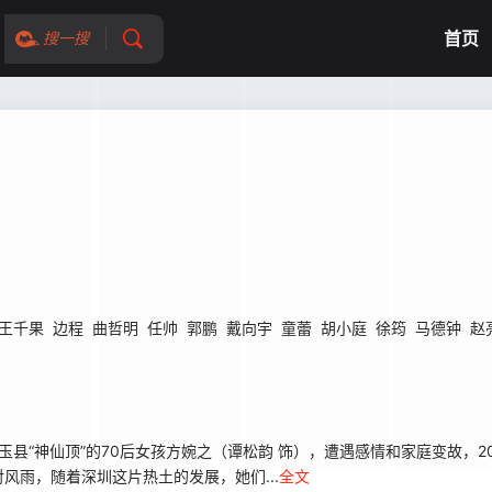
首页
搜一搜
王千果
边程
曲哲明
任帅
郭鹏
戴向宇
童蕾
胡小庭
徐筠
马德钟
赵
县“神仙顶”的70后女孩方婉之（谭松韵 饰），遭遇感情和家庭变故，
风雨，随着深圳这片热土的发展，她们...
全文