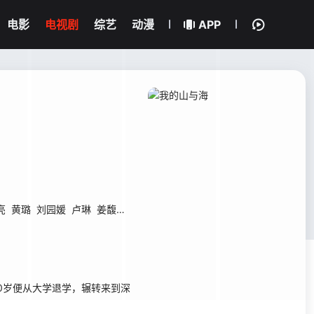
电影
电视剧
综艺
动漫
APP
亮
黄璐
刘园媛
卢琳
姜馥颐
马亮
朱铁
20岁便从大学退学，辗转来到深