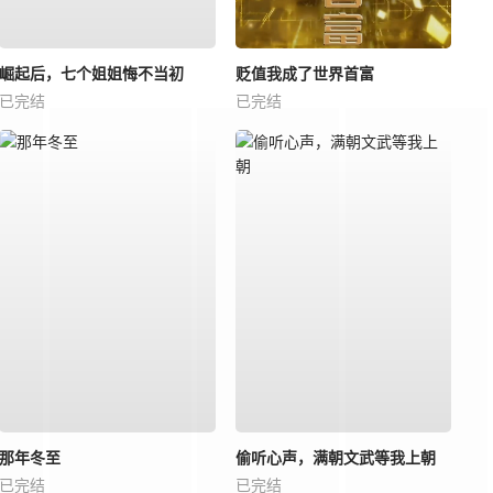
崛起后，七个姐姐悔不当初
贬值我成了世界首富
已完结
已完结
那年冬至
偷听心声，满朝文武等我上朝
已完结
已完结