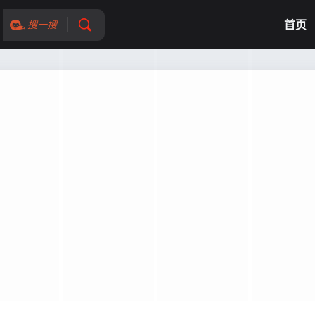
首页
搜一搜