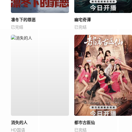
凛冬下的罪恶
幽宅奇谭
已完结
已完结
消失的人
都市古医仙
HD国语
已完结