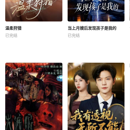
温柔狩猎
当上月嫂后发现孩子是我的
已完结
已完结