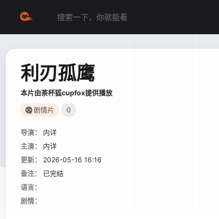
利刃孤鹰
本片由茶杯狐cupfox提供播放
剧情片
0
导演：
内详
主演：
内详
更新：
2026-05-16 16:16
备注：
已完结
语言：
剧情：