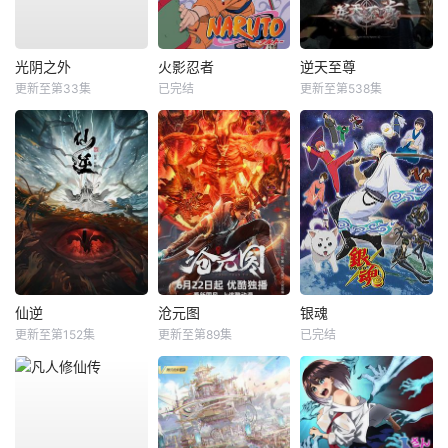
光阴之外
火影忍者
逆天至尊
更新至第33集
已完结
更新至第538集
仙逆
沧元图
银魂
更新至第152集
更新至第89集
已完结