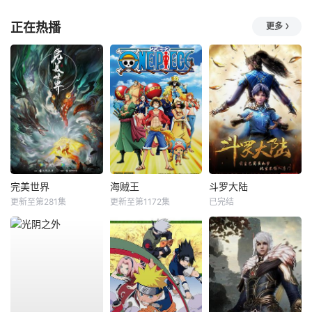
正在热播
更多
完美世界
海贼王
斗罗大陆
更新至第281集
更新至第1172集
已完结