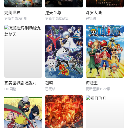
完美世界
逆天至尊
斗罗大陆
更新至第281集
更新至第538集
已完结
完美世界剧场版九劫焚天
银魂
海贼王
HD国语
已完结
更新至第1172集