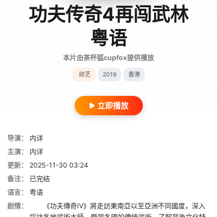
功夫传奇4再闯武林
粤语
本片由茶杯狐cupfox提供播放
综艺
2019
香港
立即播放
导演：
内详
主演：
内详
更新：
2025-11-30 03:24
备注：
已完结
语言：
粤语
剧情：
《功夫傳奇IV》將走訪東南亞以至亞洲不同國度，深入
採訪各地武術大師，學習各國的傳統武術，了解背後文化特