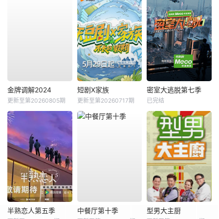
金牌调解2024
短剧X家族
密室大逃脱第七季
更新至第20260805期
更新至第20260717期
已完结
半熟恋人第五季
中餐厅第十季
型男大主厨