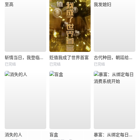
斩情当日，我登临至高
贬值我成了世界首富
古代种田，朝廷给我发媳妇
已完结
已完结
已完结
消失的人
盲盒
暴富：从绑定每日消费系统开始