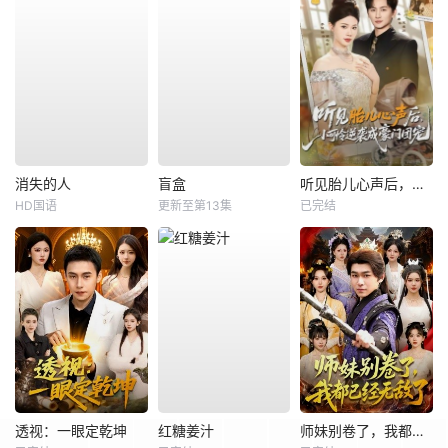
消失的人
盲盒
听见胎儿心声后，小可怜逆袭成豪门团宠
HD国语
更新至第13集
已完结
透视：一眼定乾坤
红糖姜汁
师妹别卷了，我都已经无敌了