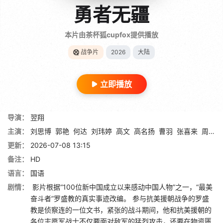
勇者无疆
本片由茶杯狐cupfox提供播放
战争片
2026
大陆
立即播放
导演：
翌翔
主演：
刘思博
郭艳
何达
刘玮婷
高文
高名扬
曹羽
张喜来
周奥杰
更新：
2026-07-08 13:15
备注：
HD
语言：
国语
剧情：
影片根据“100位新中国成立以来感动中国人物”之一，“最美
奋斗者”罗盛教的真实事迹改编。 参与抗美援朝战争的罗盛
教是侦察连的一位文书，紧张的战斗期间，他和抗美援朝的
各位志愿军战士不仅要面对敌军的猛烈攻击，还要在物资匮