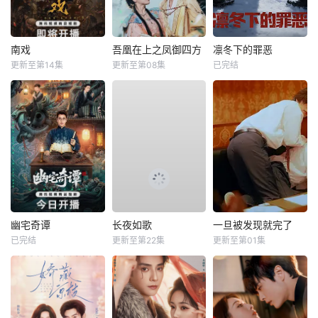
南戏
吾凰在上之凤御四方
凛冬下的罪恶
更新至第14集
更新至第08集
已完结
幽宅奇谭
长夜如歌
一旦被发现就完了
已完结
更新至第22集
更新至第01集