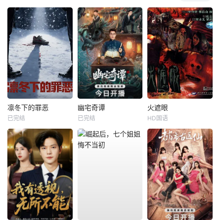
凛冬下的罪恶
幽宅奇谭
火遮眼
已完结
已完结
HD国语