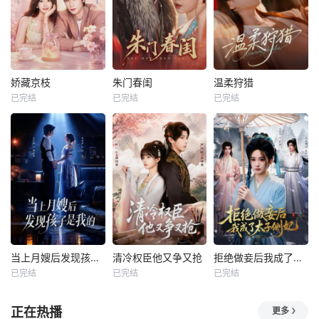
娇藏京枝
朱门春闺
温柔狩猎
已完结
已完结
已完结
当上月嫂后发现孩子是我的
清冷权臣他又争又抢
拒绝做妾后我成了太子侧妃
已完结
已完结
已完结
正在热播
更多