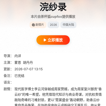
浣纱录
本片由茶杯狐cupfox提供播放
剧情片
2026
中国大陆
立即播放
导演：
内详
主演：
蒙恩
胡丹丹
更新：
2026-07-07 13:15
备注：
已完结
语言：
剧情：
现代医学博士李云河穿越成周家赘婿，成为周家复兴御贡“香
云纱”的唯一希望。他凭借现代知识与商业奇谋，对抗权贵情
敌陆奇峰的刁难封锁，更以“霓裳盛会”轰动朝野，助香云纱
重夺贡品殊荣。在协助皇帝赵云卓粉碎宁王叛乱后，他从卑