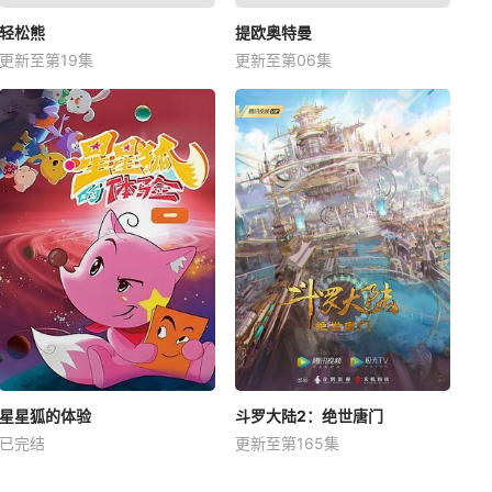
轻松熊
提欧奥特曼
更新至第19集
更新至第06集
星星狐的体验
斗罗大陆2：绝世唐门
已完结
更新至第165集