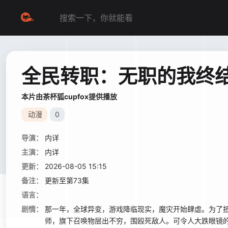
全民转职：无职的我终
本片由茶杯狐cupfox提供播放
动漫
0
导演：
内详
主演：
内详
更新：
2026-08-05 15:15
备注：
更新至第73集
语言：
剧情：
那一年，全球异变，游戏降临现实，魔灾开始肆虐。为了
师，旗下召唤物层出不穷，围殴死敌人。可令人大跌眼镜的