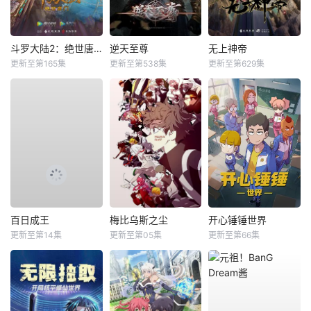
斗罗大陆2：绝世唐门
逆天至尊
无上神帝
更新至第165集
更新至第538集
更新至第629集
百日成王
梅比乌斯之尘
开心锤锤世界
更新至第14集
更新至第05集
更新至第66集