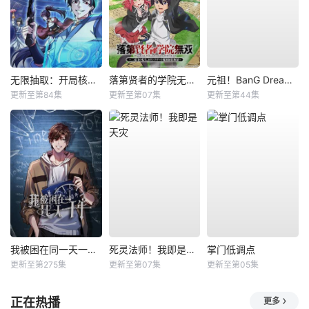
无限抽取：开局核平修仙世界动态漫
落第贤者的学院无双第二回转生，S等级作弊魔术师冒险记
元祖！BanG Dream酱
更新至第84集
更新至第07集
更新至第44集
我被困在同一天一千年动态漫
死灵法师！我即是天灾
掌门低调点
更新至第275集
更新至第07集
更新至第05集
正在热播
更多