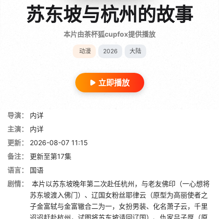
苏东坡与杭州的故事
本片由茶杯狐cupfox提供播放
动漫
2026
大陆
立即播放
导演：
内详
主演：
内详
更新：
2026-08-07 11:15
备注：
更新至第17集
语言：
国语
剧情：
本片以苏东坡晚年第二次赴任杭州，与老友佛印（一心想将
苏东坡渡入佛门）、辽国女粉丝耶律云（原型为高丽使者之
子金富轼与金富辙合二为一，女扮男装、化名萧子云，千里
迢迢赶赴杭州，试图将苏东坡请回辽国）、仇家吕子厚（原