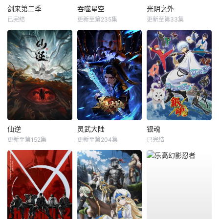
剑来第二季
吞噬星空
光阴之外
已完结
更新至第235集
更新至第33集
仙逆
灵武大陆
银魂
更新至第152集
更新至第204集
已完结