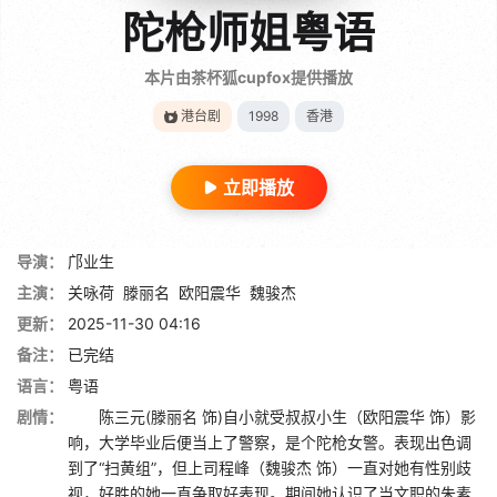
陀枪师姐粤语
本片由茶杯狐cupfox提供播放
港台剧
1998
香港
立即播放
导演：
邝业生
主演：
关咏荷
滕丽名
欧阳震华
魏骏杰
更新：
2025-11-30 04:16
备注：
已完结
语言：
粤语
剧情：
陈三元(滕丽名 饰)自小就受叔叔小生（欧阳震华 饰）影
响，大学毕业后便当上了警察，是个陀枪女警。表现出色调
到了“扫黄组”，但上司程峰（魏骏杰 饰）一直对她有性别歧
视，好胜的她一直争取好表现。期间她认识了当文职的朱素