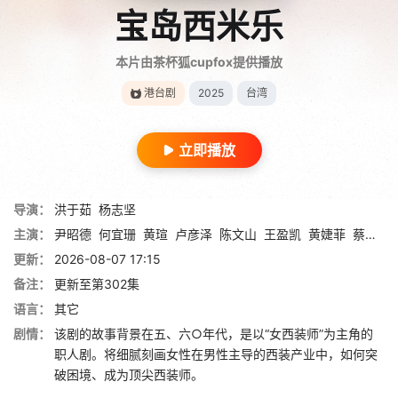
宝岛西米乐
本片由茶杯狐cupfox提供播放
港台剧
2025
台湾
立即播放
导演：
洪于茹
杨志坚
主演：
尹昭德
何宜珊
黄瑄
卢彦泽
陈文山
王盈凯
黄婕菲
蔡祥
马
更新：
2026-08-07 17:15
备注：
更新至第302集
语言：
其它
剧情：
该剧的故事背景在五、六○年代，是以“女西装师”为主角的
职人剧。将细腻刻画女性在男性主导的西装产业中，如何突
破困境、成为顶尖西装师。