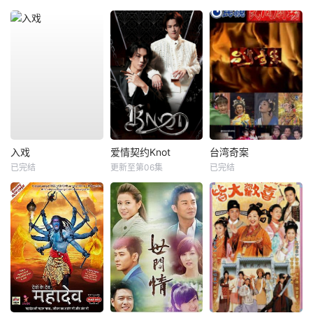
入戏
爱情契约Knot
台湾奇案
已完结
更新至第06集
已完结