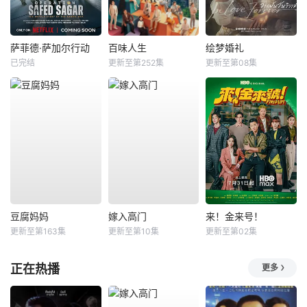
萨菲德·萨加尔行动
百味人生
绘梦婚礼
已完结
更新至第252集
更新至第08集
豆腐妈妈
嫁入高门
来！金来号！
更新至第163集
更新至第10集
更新至第02集
正在热播
更多