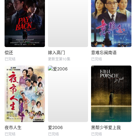
偿还
嫁入高门
意难忘闽南语
已完结
更新至第10集
已完结
夜市人生
爱2006
黑帮少爷爱上我
已完结
已完结
已完结