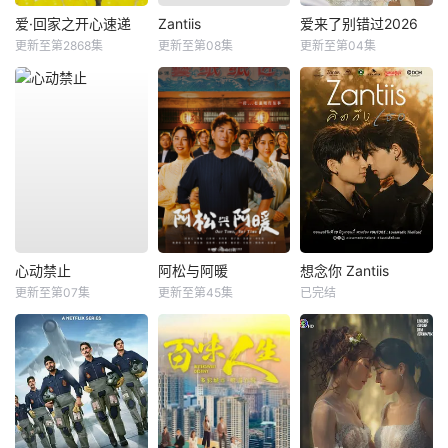
爱·回家之开心速递
Zantiis
爱来了别错过2026
更新至第2868集
更新至第08集
更新至第04集
心动禁止
阿松与阿暖
想念你 Zantiis
更新至第07集
更新至第45集
已完结