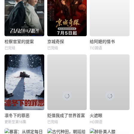
检察官室的提案
京城奇探
给阿嬷的情书
已完结
已完结
TC国语
凛冬下的罪恶
贬值我成了世界首富
火遮眼
更新至第16集
已完结
HD国语