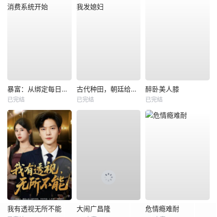
暴富：从绑定每日消费系统开始
古代种田，朝廷给我发媳妇
醉卧美人膝
已完结
已完结
已完结
我有透视无所不能
大闹广昌隆
危情瘾难耐