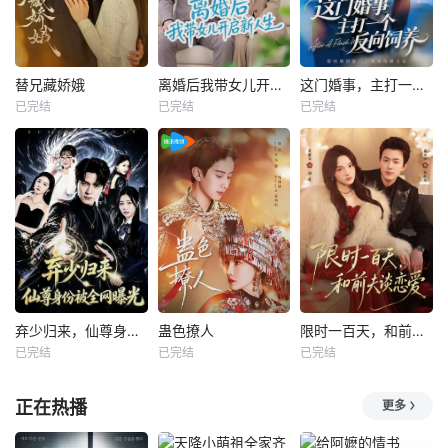
替兄藏娇娥
离婚后我带女儿开启新人生
这门婚事，主打一个反向饲养
已完结
已完结
已完结
弃少归来，仙尊身份被全网曝光
蛊色撩人
限时一百天，和前夫谈恋爱
已完结
已完结
已完结
正在热播
更多