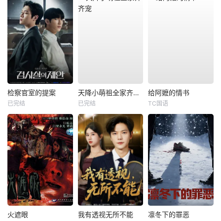
检察官室的提案
天降小萌祖全家齐齐宠
给阿嬷的情书
已完结
已完结
TC国语
火遮眼
我有透视无所不能
凛冬下的罪恶