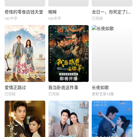
奇怪的零食店钱天堂
眼眸
龙日一，你死定了(短剧)
HD中字
HD中字
已完结
爱情正路过
我当卧底这件事
长夜如歌
已完结
已完结
更新至第18集