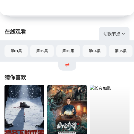
在线观看
切换节点
第01集
第02集
第03集
第04集
第05集
猜你喜欢