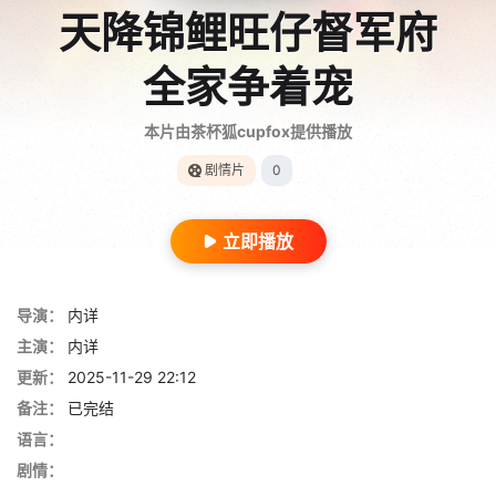
天降锦鲤旺仔督军府
全家争着宠
本片由茶杯狐cupfox提供播放
剧情片
0
立即播放
导演：
内详
主演：
内详
更新：
2025-11-29 22:12
备注：
已完结
语言：
剧情：