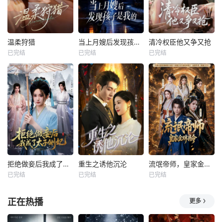
温柔狩猎
当上月嫂后发现孩子是我的
清冷权臣他又争又抢
已完结
已完结
已完结
拒绝做妾后我成了太子侧妃
重生之诱他沉沦
流氓帝师，皇家金牌县令
已完结
已完结
已完结
正在热播
更多