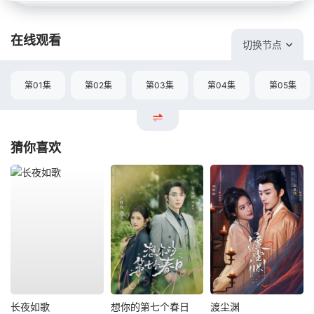
在线观看
切换节点
第01集
第02集
第03集
第04集
第05集
猜你喜欢
长夜如歌
想你的第七个春日
渡尘渊