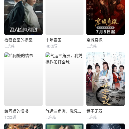
检察官室的提案
十年泰国
京城奇探
已完结
HD国语
已完结
给阿嬷的情书
气运三角洲，我凭操作吊打全球
世子无双
TC国语
已完结
已完结