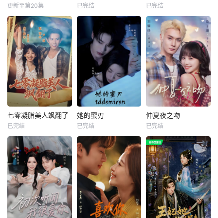
更新至第20集
已完结
已完结
七零凝脂美人飒翻了
她的蜜刃
仲夏夜之吻
已完结
已完结
已完结