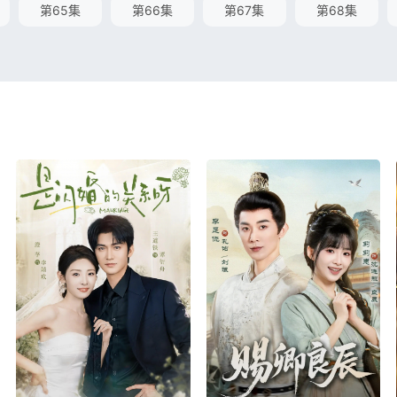
第65集
第66集
第67集
第68集