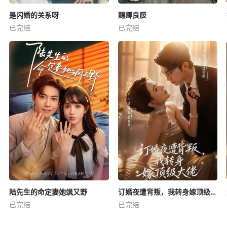
是闪婚的关系呀
赐卿良辰
已完结
已完结
陆先生的命定妻她飒又野
订婚夜遭背叛，我转身嫁顶级大佬
已完结
已完结