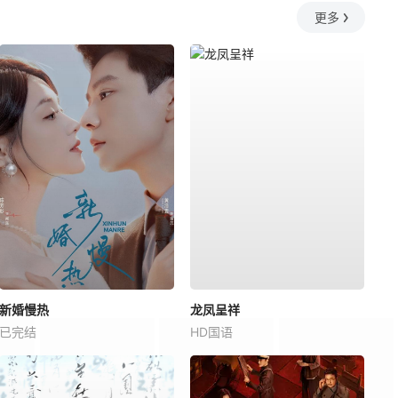
更多
新婚慢热
龙凤呈祥
已完结
HD国语