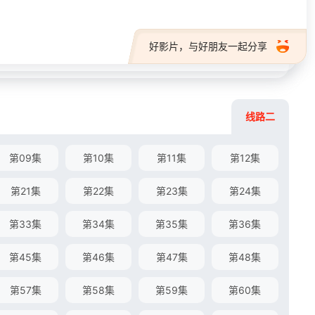
好影片，与好朋友一起分享
线路二
第09集
第10集
第11集
第12集
第21集
第22集
第23集
第24集
第33集
第34集
第35集
第36集
第45集
第46集
第47集
第48集
第57集
第58集
第59集
第60集