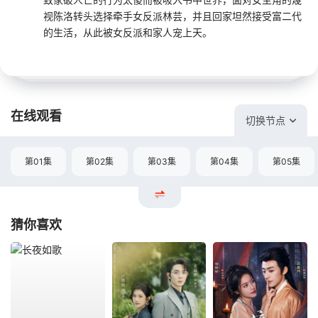
视陈洛转头选择牵手女反派林芸，并且回家坦然接受富二代
的生活，从此被女反派和家人宠上天。
在线观看
切换节点
第01集
第02集
第03集
第04集
第05集
猜你喜欢