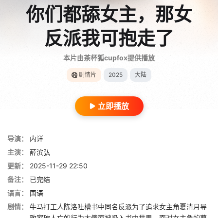
你们都舔女主，那女
反派我可抱走了
本片由茶杯狐cupfox提供播放
剧情片
2025
大陆
立即播放
导演：
内详
主演：
薛滨弘
更新：
2025-11-29 22:50
备注：
已完结
语言：
国语
剧情：
牛马打工人陈洛吐槽书中同名反派为了追求女主角夏清月导
致家破人亡的行为太傻而被吸入书中世界，面对女主角的蔑