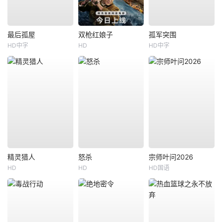
最后孤屋
双枪红娘子
孤军突围
HD中字
HD
HD中字
精灵猎人
怒杀
宗师叶问2026
HD
HD
HD国语