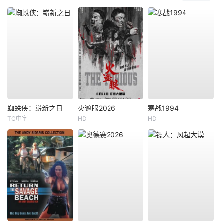
蜘蛛侠：崭新之日
火遮眼2026
寒战1994
TC中字
HD
HD