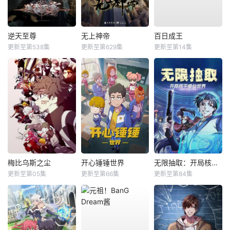
逆天至尊
无上神帝
百日成王
更新至第538集
更新至第629集
更新至第14集
梅比乌斯之尘
开心锤锤世界
无限抽取：开局核平修仙世界动态漫
更新至第05集
更新至第66集
更新至第84集