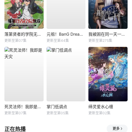
落第贤者的学院无双第二回转生，S等级作弊魔术师冒险记
元祖！BanG Dream酱
我被困在同一天一千年动态漫
更新至第07集
更新至第44集
更新至第275集
死灵法师！我即是天灾
掌门低调点
缔灵爱水心缠
更新至第07集
更新至第05集
更新至第02集
正在热播
更多