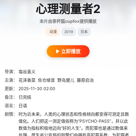
心理测量者2
本片由茶杯狐cupfox提供播放
动漫
2019
日本
立即播放
导演：
塩谷直义
主演：
花泽香菜
佐仓绫音
野岛健儿
藤原启治
更新：
2025-11-30 02:00
备注：
已完结
语言：
日语
剧情：
时为近未来，人类的心理状态和性格倾向都变得可测定且数
值化。人们把这一测定值俗称为“PSYCHO-PASS”，并以此
数值为指标积极地迈向“好的人生”。而犯罪也是通过数值来
处理。厚生省公安局的刑警们由拥有高犯罪系数、为犯罪者