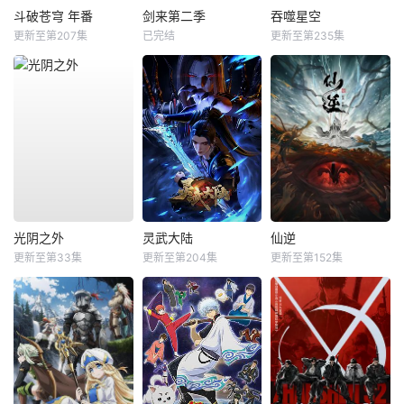
斗破苍穹 年番
剑来第二季
吞噬星空
更新至第207集
已完结
更新至第235集
光阴之外
灵武大陆
仙逆
更新至第33集
更新至第204集
更新至第152集