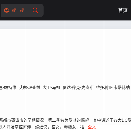
首页
搜一搜
恩·帕特维
艾琳·理查兹
大卫·马祖
贾达·萍克·史密斯
维多利亚·卡塔赫纳
都市哥谭市的早期情况，第二季名为反派的崛起，其中讲述了各大DC反
人开始掌控哥谭，蝙蝠侠，猫女，毒藤女，稻...
全文