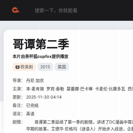
哥谭第二季
本片由茶杯狐cupfox提供播放
欧美剧
2015
美国
导演：
丹尼·加农
主演：
本·麦肯锡
罗宾·泰勒
莫蕾娜·巴卡琳
卡麦伦·比康多瓦
西
更新：
2025-11-30 04:14
备注：
已完结
语言：
英语
剧情：
哥谭第二季延续了第一季的剧情，讲述了DC漫画中罪恶
早期的故事，艾德华·尼格玛（谜语人）开始步入歧途，企鹅