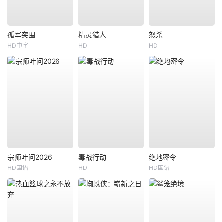
孤军突围
精灵猎人
怒杀
HD中字
HD
HD
宗师叶问2026
毒战行动
绝地密令
HD国语
HD
HD国语