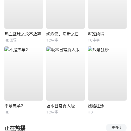
热血篮球之永不放弃
蜘蛛侠：崭新之日
鲨笼绝境
HD国语
TC中字
TC中字
不是羔羊2
坂本日常真人版
烈焰狂沙
HD
TC中字
HD
正在热播
更多