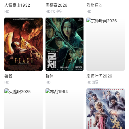
人猿泰山1932
奥德赛2026
烈焰狂沙
HD
HDTC中字
HD
兽餐
群体
宗师叶问2026
HD
HD
HD国语