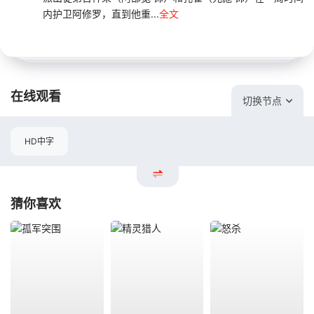
内护卫阿修罗，直到他重...
全文
在线观看
切换节点
HD中字
猜你喜欢