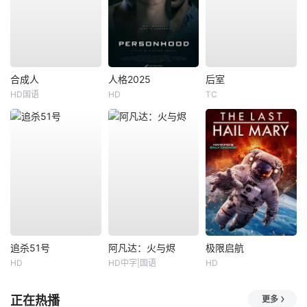
合成人
人格2025
后室
HD国语
HD
TC
追杀51号
阿凡达：火与烬
极限启航
HD
HD中字|国语
HD
正在热播
更多