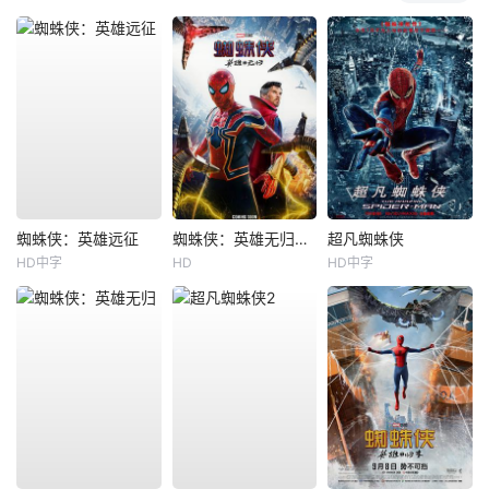
蜘蛛侠：英雄远征
蜘蛛侠：英雄无归加长版
超凡蜘蛛侠
HD中字
HD
HD中字