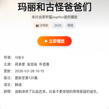
玛丽和古怪爸爸们
本片由茶杯狐cupfox提供播放
日韩剧
2025
韩国
立即播放
导演：
서용수
主演：
荷承里
金显祐
朴恩惠
更新：
2026-03-28 10:15
备注：
更新至第120集
语言：
韩语
剧情：
该剧讲述了比血还浓，比金子更坚韧的奇怪家庭的诞生。