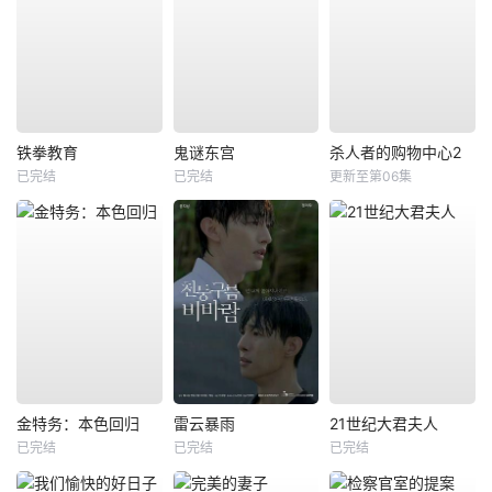
铁拳教育
鬼谜东宫
杀人者的购物中心2
已完结
已完结
更新至第06集
金特务：本色回归
雷云暴雨
21世纪大君夫人
已完结
已完结
已完结