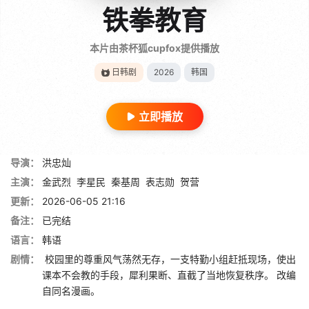
铁拳教育
本片由茶杯狐cupfox提供播放
日韩剧
2026
韩国
立即播放
导演：
洪忠灿
主演：
金武烈
李星民
秦基周
表志勋
贺营
更新：
2026-06-05 21:16
备注：
已完结
语言：
韩语
剧情：
校园里的尊重风气荡然无存，一支特勤小组赶抵现场，使出
课本不会教的手段，犀利果断、直截了当地恢复秩序。 改编
自同名漫画。