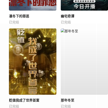
凛冬下的罪恶
幽宅奇谭
已完结
已完结
贬值我成了世界首富
那年冬至
已完结
已完结