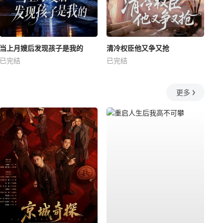
当上月嫂后发现孩子是我的
清冷权臣他又争又抢
已完结
已完结
更多