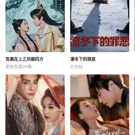
吾凰在上之凤御四方
凛冬下的罪恶
更新至第08集
已完结