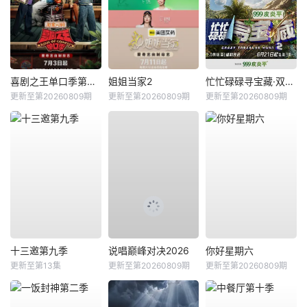
喜剧之王单口季第三季
姐姐当家2
忙忙碌碌寻宝藏·双人成行季
更新至第20260809期
更新至第20260809期
更新至第20260809期
十三邀第九季
说唱巅峰对决2026
你好星期六
更新至第13集
更新至第20260809期
更新至第20260809期