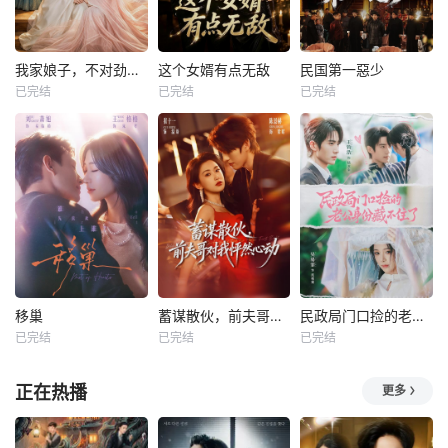
我家娘子，不对劲第四季
这个女婿有点无敌
民国第一惡少
已完结
已完结
已完结
移巢
蓄谋散伙，前夫哥对我怦然心动
民政局门口捡的老公身份藏不住了
已完结
已完结
已完结
正在热播
更多