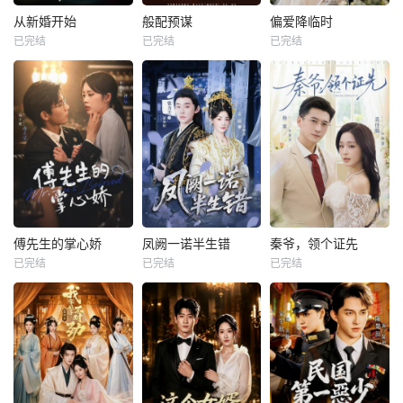
从新婚开始
般配预谋
偏爱降临时
已完结
已完结
已完结
傅先生的掌心娇
凤阙一诺半生错
秦爷，领个证先
已完结
已完结
已完结