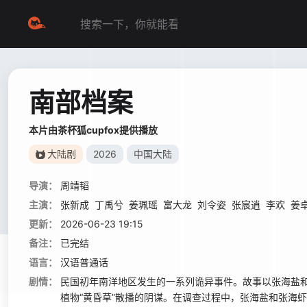
南部档案
本片由茶杯狐cupfox提供播放
大陆剧
2026
中国大陆
导演：
周靖韬
主演：
张新成
丁禹兮
姜珮瑶
富大龙
刘令姿
张宸逍
李欢
姜
更新：
2026-06-23 19:15
备注：
已完结
语言：
汉语普通话
剧情：
民国初年南洋地区发生的一系列诡异事件。故事以张海盐
植物“黄昏草”散播的阴谋。在调查过程中，张海盐和张海虾