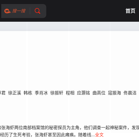
首页
搜一搜
卓君
徐正溪
韩栋
季肖冰
徐振轩
程相
应灏铭
曲高位
寇振海
佟晨洁
和张海虾两位南部档案馆的秘密探员为主角，他们调查一起神秘案件，发
经历了生死考验，张海虾甚至因此瘫痪。随着线...
全文