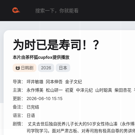
为时已是寿司！？
本片由茶杯狐cupfox提供播放
日韩剧
2026
日本
导演：
坪井敏雄
冈本伸吾
金子文纪
主演：
永作博美
松山研一
初夏
中泽元纪
山时聪真
柴田杏花
更新：
2026-06-10 15:15
备注：
已完结
语言：
日语
剧情：
丈夫去世后独自抚养儿子长大的50岁女性待山凑（永作博
司学院学习。面对严肃古板、对寿司抱有极高自尊的男讲师大