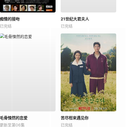
痴情的接吻
21世纪大君夫人
已完结
已完结
毛骨悚然的恋爱
苦尽柑来遇见你
更新至第06集
已完结