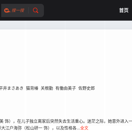
首页
搜一搜
平井まさあき
猫背椿
关根勤
有働由美子
佐野史郎
美 饰），在儿子独立离家后突然失去生活重心。迷茫之际，她意外进入一
江户海弥（松山研一 饰），以及性格各...
全文