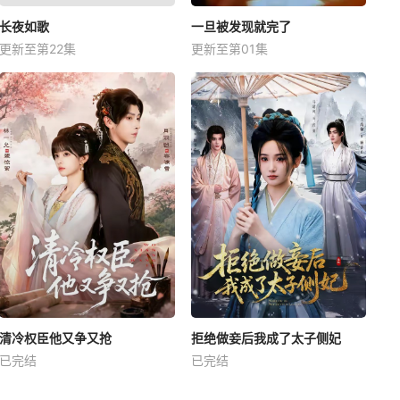
长夜如歌
一旦被发现就完了
更新至第22集
更新至第01集
清冷权臣他又争又抢
拒绝做妾后我成了太子侧妃
已完结
已完结