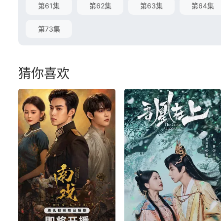
第61集
第62集
第63集
第64集
第73集
猜你喜欢