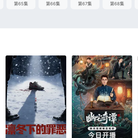
第65集
第66集
第67集
第68集