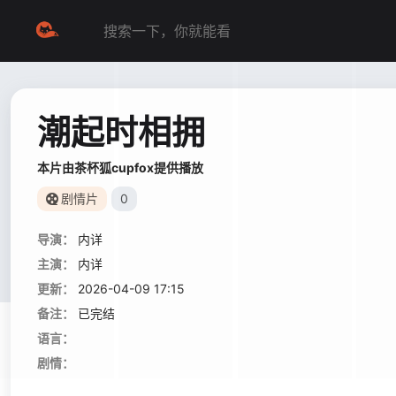
潮起时相拥
本片由茶杯狐cupfox提供播放
剧情片
0
导演：
内详
主演：
内详
更新：
2026-04-09 17:15
备注：
已完结
语言：
剧情：