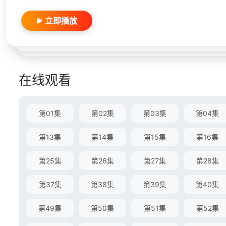
立即播放
在线观看
第01集
第02集
第03集
第04集
第13集
第14集
第15集
第16集
第25集
第26集
第27集
第28集
第37集
第38集
第39集
第40集
第49集
第50集
第51集
第52集