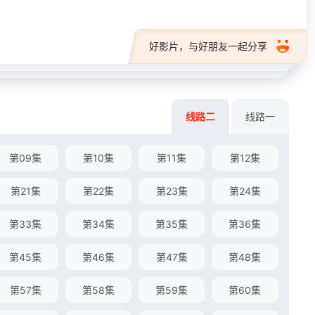
好影片，与好朋友一起分享
线路二
线路一
第09集
第10集
第11集
第12集
第21集
第22集
第23集
第24集
第33集
第34集
第35集
第36集
第45集
第46集
第47集
第48集
第57集
第58集
第59集
第60集