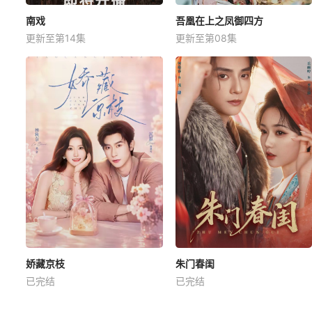
南戏
吾凰在上之凤御四方
更新至第14集
更新至第08集
娇藏京枝
朱门春闺
已完结
已完结