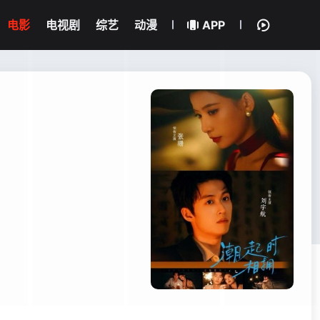
电影
电视剧
综艺
动漫
APP